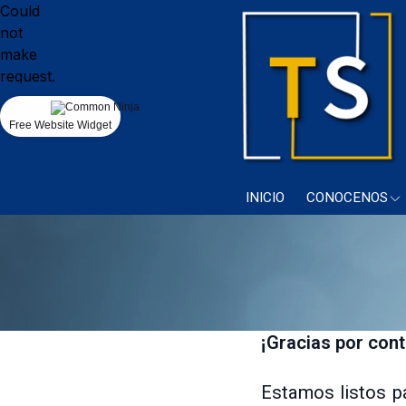
Could
not
make
request.
Free Website Widget
INICIO
CONOCENOS
¡Gracias por con
Estamos listos p